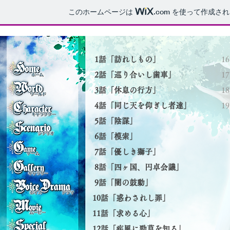
このホームページは
.com
を使って作成され
1話「訪れしもの」
1
2話「巡り合いし歯車」
1
3話「休息の行方」
1
4話「同じ天を仰ぎし者達」
​
5話「陰謀」
6話「模索」
7話「優しき獅子」
8話「四ヶ国、円卓会議」
9話「闇の鼓動」
10話「惑わされし罪」
11話「求める心」
12話「疾風に勁草を知る」